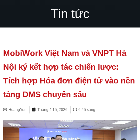
Tin tức
MobiWork Việt Nam và VNPT Hà
Nội ký kết hợp tác chiến lược:
Tích hợp Hóa đơn điện tử vào nền
tảng DMS chuyên sâu
HoangYen
Tháng 4 15, 2026
6:45 sáng